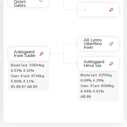
Gislev
Gates
-
All Lynns
Valentino
Irwin
Adelgaard
Irwin Sadie
Adelgaard
Hirse Sia
Beste lact. 10844kg
6.03% 4.10%
Beste lact. 9255kg
Gem. 4 lact. 9746kg
6.69% 4.29%
5.90% 4.11%
Gem. 9 lact. 8068kg
85 88 87 AB 89
6.44% 4.41%
AB 88