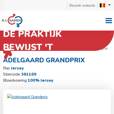
Bezoek website
DE PRAKTIJK
BEWIJST 'T
Terug naar stierzoeker
Jersey
Adelgaard Grandprix
ADELGAARD GRANDPRIX
Ras
Jersey
Stiercode
361169
Bloedvoering
100% Jersey