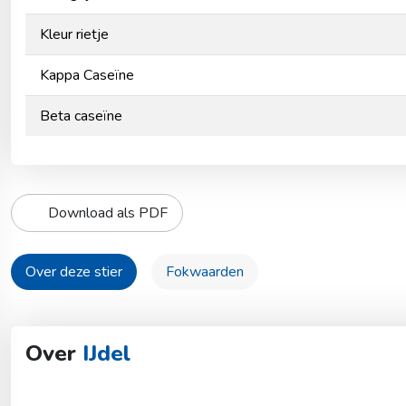
Kleur rietje
Kappa Caseïne
Beta caseïne
Download als PDF
Over deze stier
Fokwaarden
Over
IJdel