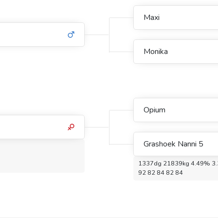
Maxi
Monika
Opium
Grashoek Nanni 5
1337dg 21839kg 4.49% 3
92 82 84 82 84