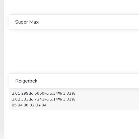
Super Maxi
Reigerbek
2.01 299dg 5060kg 5.34% 3.82%
3.02 333dg 7243kg 5.14% 3.81%
85 84 86 82 B+ 84