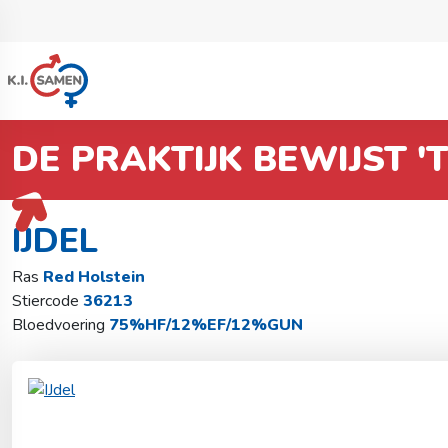
DE PRAKTIJK BEWIJST '
Terug naar stierzoeker
Red Holstein
IJdel
IJDEL
Ras
Red Holstein
Stiercode
36213
Bloedvoering
75%HF/12%EF/12%GUN