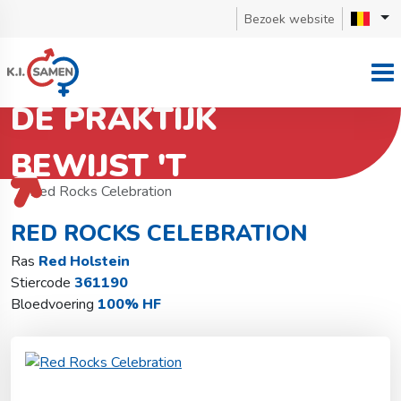
Bezoek website
DE PRAKTIJK
BEWIJST 'T
Terug naar stierzoeker
Red Holstein
Red Rocks Celebration
RED ROCKS CELEBRATION
Ras
Red Holstein
Stiercode
361190
Bloedvoering
100% HF