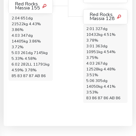
Red Rocks
Massia 155
Red Rocks
Massia 128
2.04 651dg
21522kg 4.43%
2.01 327dg
3.86%
10432kg 4.51%
4.03 347dg
3.78%
14405kg 3.86%
3.01 363dg
3.72%
10951kg 4.54%
5.03 261dg 7145kg
3.75%
5.33% 4.58%
4.03 267dg
6.02 282LL 11791kg
12528kg 4.48%
4.59% 3.78%
3.51%
85 83 87 87 AB 86
5.06 305dg
14050kg 4.41%
3.53%
83 86 87 86 AB 86