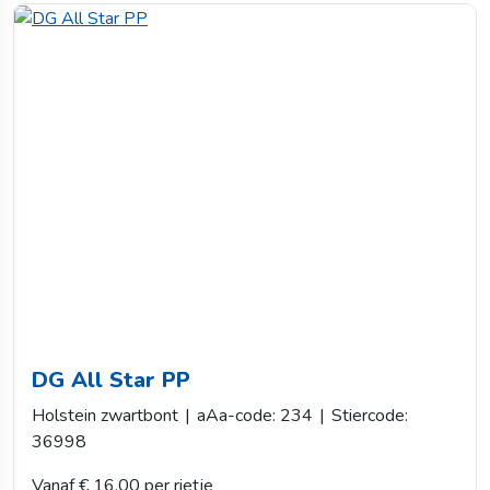
DG All Star PP
Holstein zwartbont
|
aAa-code: 234
|
Stiercode:
36998
Vanaf € 16,00 per rietje