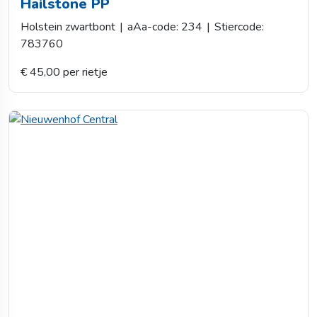
Hailstone PP
Holstein zwartbont
|
aAa-code: 234
|
Stiercode:
783760
€ 45,00 per rietje