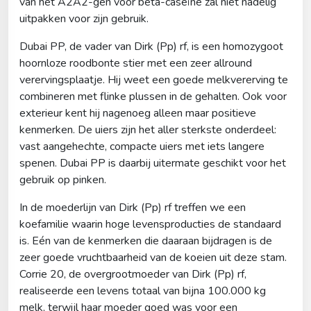
van het A2A2-gen voor beta-caseïne zal niet nadelig
uitpakken voor zijn gebruik.
Dubai PP, de vader van Dirk (Pp) rf, is een homozygoot
hoornloze roodbonte stier met een zeer allround
verervingsplaatje. Hij weet een goede melkvererving te
combineren met flinke plussen in de gehalten. Ook voor
exterieur kent hij nagenoeg alleen maar positieve
kenmerken. De uiers zijn het aller sterkste onderdeel:
vast aangehechte, compacte uiers met iets langere
spenen. Dubai PP is daarbij uitermate geschikt voor het
gebruik op pinken.
In de moederlijn van Dirk (Pp) rf treffen we een
koefamilie waarin hoge levensproducties de standaard
is. Eén van de kenmerken die daaraan bijdragen is de
zeer goede vruchtbaarheid van de koeien uit deze stam.
Corrie 20, de overgrootmoeder van Dirk (Pp) rf,
realiseerde een levens totaal van bijna 100.000 kg
melk, terwijl haar moeder goed was voor een