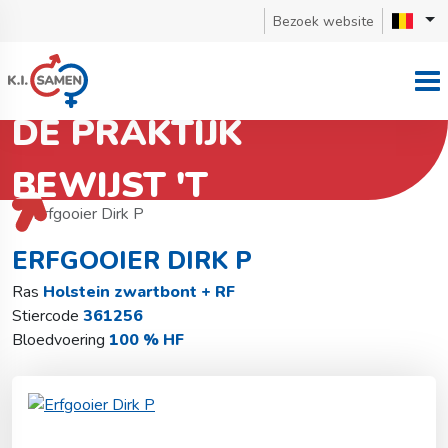
Bezoek website
DE PRAKTIJK
BEWIJST 'T
Terug naar stierzoeker
Holstein zwartbont + RF
Erfgooier Dirk P
ERFGOOIER DIRK P
Ras
Holstein zwartbont + RF
Stiercode
361256
Bloedvoering
100 % HF