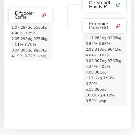
De Vrendt
Handy P
Erfgooier
Corrie
Erfgooier
Corrie 60
1.07 287dg 6505kg
4.40% 3.75%
1.11 261dg 8338kg
2.05 298dg 9256kg
3.84% 3.68%
4.11% 3.70%
2.09 313dg 9641kg
3.04 305dg 9867kg
4.04% 3.87%
4.19% 3.72% (vsp)
3.08 307dg 8737kg
4.24% 4.02%
4.08 381dg
11012kg 3.93%
3.70%
5.10 305dg
10826kg 4.12%
3.53% (vsp)