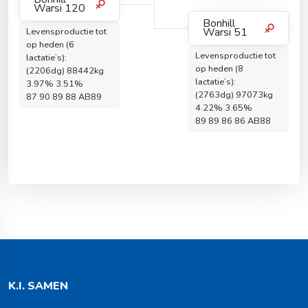
Warsi 120
Bonhill
Warsi 51
Levensproductie tot
op heden (6
Levensproductie tot
lactatie’s):
op heden (8
(2206dg) 88442kg
lactatie’s):
3.97% 3.51%
(2763dg) 97073kg
87 90 89 88 AB89
4.22% 3.65%
89 89 86 86 AB88
K.I. SAMEN