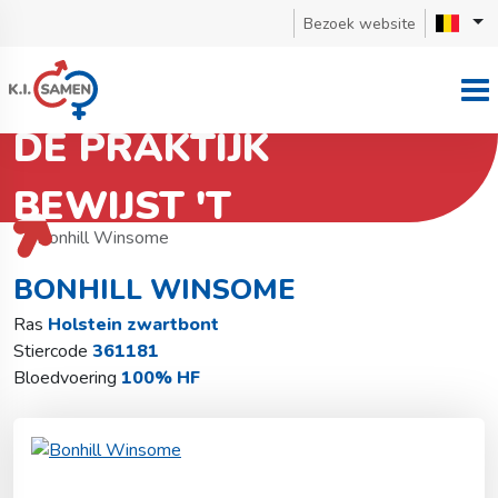
Bezoek website
DE PRAKTIJK
BEWIJST 'T
Terug naar stierzoeker
Holstein zwartbont
Bonhill Winsome
BONHILL WINSOME
Ras
Holstein zwartbont
Stiercode
361181
Bloedvoering
100% HF