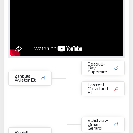
Seagull-
Bay
Supersire
Zahbuls
Aviator Et
Larcrest
Cleveland-
Et
Schillview
Oman
Gerard
Bonhill