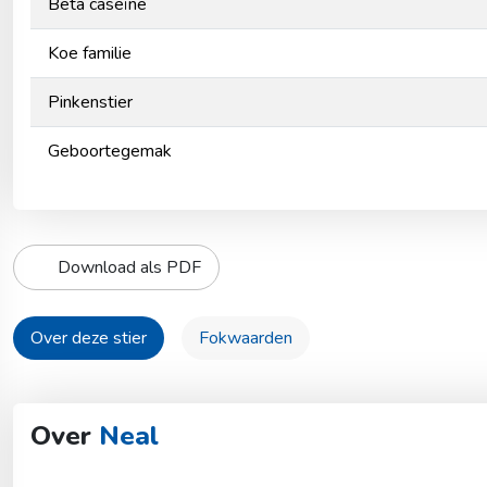
Beta caseïne
Koe familie
Pinkenstier
Geboortegemak
Download als PDF
Over deze stier
Fokwaarden
Over
Neal