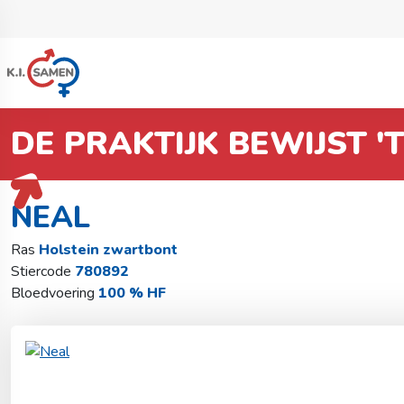
DE PRAKTIJK BEWIJST '
Terug naar stierzoeker
Holstein zwartbont
Neal
NEAL
Ras
Holstein zwartbont
Stiercode
780892
Bloedvoering
100 % HF