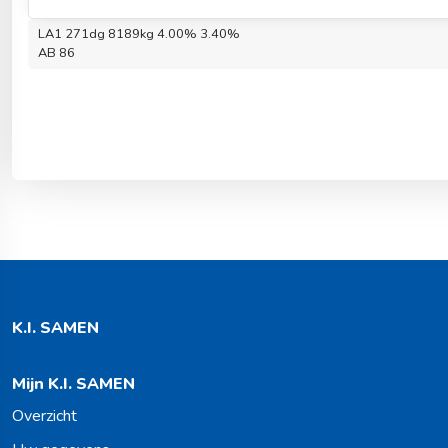
LA1 271dg 8189kg 4.00% 3.40%
AB 86
K.I. SAMEN
Mijn K.I. SAMEN
Overzicht