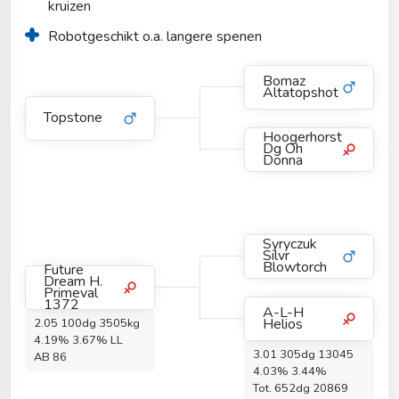
kruizen
Robotgeschikt o.a. langere spenen
Bomaz
Altatopshot
Topstone
Hoogerhorst
Dg Oh
Donna
Syryczuk
Silvr
Blowtorch
Future
Dream H.
Primeval
1372
A-L-H
Helios
2.05 100dg 3505kg
4.19% 3.67% LL
3.01 305dg 13045
AB 86
4.03% 3.44%
Tot. 652dg 20869