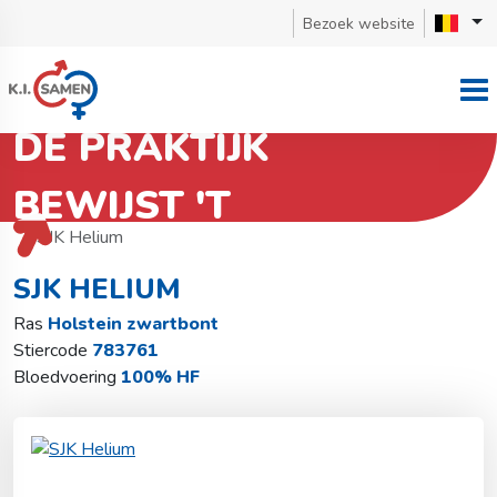
Bezoek website
DE PRAKTIJK
BEWIJST 'T
Terug naar stierzoeker
Holstein zwartbont
SJK Helium
SJK HELIUM
Ras
Holstein zwartbont
Stiercode
783761
Bloedvoering
100% HF