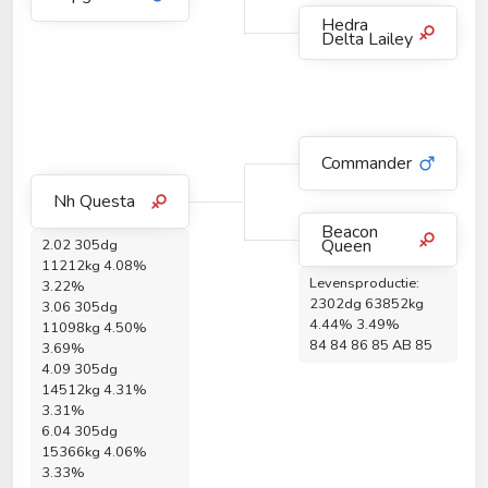
Hedra
Delta Lailey
Commander
Nh Questa
Beacon
Queen
2.02 305dg
11212kg 4.08%
Levensproductie:
3.22%
2302dg 63852kg
3.06 305dg
4.44% 3.49%
11098kg 4.50%
84 84 86 85 AB 85
3.69%
4.09 305dg
14512kg 4.31%
3.31%
6.04 305dg
15366kg 4.06%
3.33%