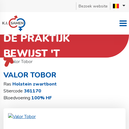
Bezoek website
DE PRAKTIJK
BEWIJST 'T
Terug naar stierzoeker
Holstein zwartbont
Valor Tobor
VALOR TOBOR
Ras
Holstein zwartbont
Stiercode
361170
Bloedvoering
100% HF